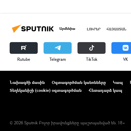
Արմենիա
ԼՈՒՐԵՐ
ՀԱՅԱՍՏԱՆ
Rutube
Telegram
ТikТоk
VK
Նախագծի մասին
Օգտագործման կանոնները
Կապ
Տեղեկանիշի (cookie) օգտագործման
Հետադարձ կապ
© 2026 Sputnik Բոլոր իրավունքները պաշտպանված են. 18+