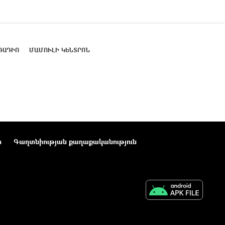
ՌԱԴԻՈ
ՄԱՄՈՒԼԻ ԿԵՆՏՐՈՆ
ր
Գաղտնիության քաղաքականություն