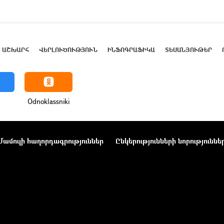
ԱՇԽԱՐՀ
ՎԵՐԼՈՒԾՈՒԹՅՈՒՆ
ԻՆՖՈԳՐԱՖԻԿԱ
ՏԵՍԱՆՅՈՒԹԵՐ
Odnoklassniki
Մամուլի հաղորդագրություններ
Ընկերությունների նորություննե