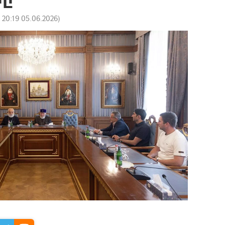
:
20:19 05.06.2026
)
n