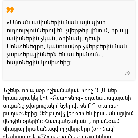
«Ամռան ամիսներին նաև այնպիսի
ուղղություններով են չվերթեր լինում, որ այլ
ամիսներին չկան, օրինակ, դեպի
Մոնտենեգրո, կանոնավոր չվերթերին նաև
չարտերայիններն են ավելանում»,-
հայտնեցին կոմիտեից։
Նշենք, որ այսօր իշխանական որոշ ԶԼՄ-ներ
հրապարակել էին «Զվարթնոց» օդանավակայանի
առցանց չվացուցակը՝ նշելով, թե ՌԴ տարբեր
քաղաքներից մեծ թվով չվերթեր են իրականացվում
վերջին օրերին։ Հատկանշական է, որ անգամ
միացյալ իրականացվող չվերթերը (օրինակ՝
«Ազիմուտ» և «S7» ավիաընկերությունները