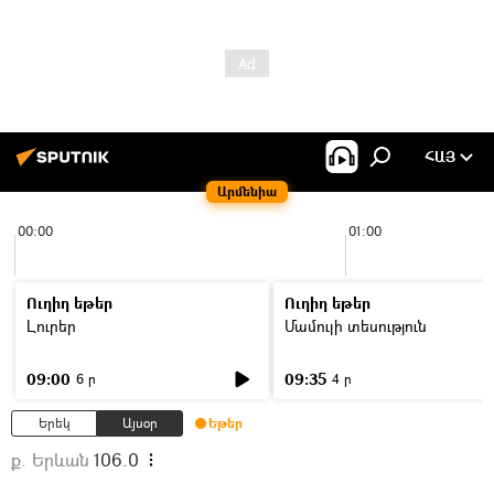
ՀԱՅ
Արմենիա
00:00
01:00
Ուղիղ եթեր
Ուղիղ եթեր
Լուրեր
Մամուլի տեսություն
09:00
09:35
6 ր
4 ր
Երեկ
Այսօր
Եթեր
ք. Երևան
106.0