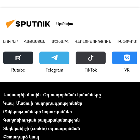
Արմենիա
ԼՈՒՐԵՐ
ՀԱՅԱՍՏԱՆ
ԱՇԽԱՐՀ
ՎԵՐԼՈՒԾՈՒԹՅՈՒՆ
ԻՆՖՈԳՐԱՖ
Rutube
Telegram
ТikТоk
VK
Նախագծի մասին
Օգտագործման կանոնները
Կապ
Մամուլի հաղորդագրություններ
Ընկերությունների նորություններ
Գաղտնիության քաղաքականություն
Տեղեկանիշի (cookie) օգտագործման
Հետադարձ կապ