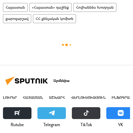
Հայաստան
«Հայաստան» դաշինք
Հովհաննես Խուդոյան
քարոզարշավ
ՀՀ քննչական կոմիտե
Արմենիա
ԼՈՒՐԵՐ
ՀԱՅԱՍՏԱՆ
ԱՇԽԱՐՀ
ՎԵՐԼՈՒԾՈՒԹՅՈՒՆ
ԻՆՖՈԳՐԱՖ
Rutube
Telegram
ТikТоk
VK