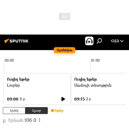
ՀԱՅ
Արմենիա
00:00
01:00
Ուղիղ եթեր
Ուղիղ եթեր
Լուրեր
Մամուլի տեսություն
09:00
09:15
5 ր
2 ր
Երեկ
Այսօր
Եթեր
ք. Երևան
106.0