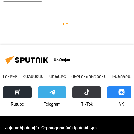
Արմենիա
ԼՈՒՐԵՐ
ՀԱՅԱՍՏԱՆ
ԱՇԽԱՐՀ
ՎԵՐԼՈՒԾՈՒԹՅՈՒՆ
ԻՆՖՈԳՐԱՖ
Rutube
Telegram
ТikТоk
VK
Նախագծի մասին
Օգտագործման կանոնները