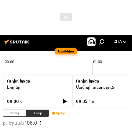
ՀԱՅ
Արմենիա
00:00
01:00
Ուղիղ եթեր
Ուղիղ եթեր
Լուրեր
Մամուլի տեսություն
09:00
09:35
6 ր
4 ր
Երեկ
Այսօր
Եթեր
ք. Երևան
106.0