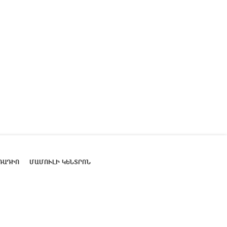
ՌԱԴԻՈ
ՄԱՄՈՒԼԻ ԿԵՆՏՐՈՆ