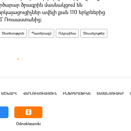
րծարար ծրագրին մասնակցում են
երկայացուցիչներ ավելի քան 110 երկրներից
մ՝ Ռուսաստանից։
Տնտեսություն
Պատերազմ
Ուկրաինա
Տեսանյութեր
ԱՇԽԱՐՀ
ՎԵՐԼՈՒԾՈՒԹՅՈՒՆ
ԻՆՖՈԳՐԱՖԻԿԱ
ՏԵՍԱՆՅՈՒԹԵՐ
Odnoklassniki