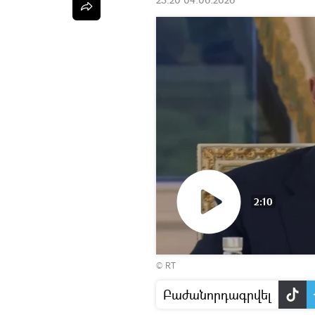
2:10
Դիտել
©
RT
տեսանյութը
Բաժանորդագրվել