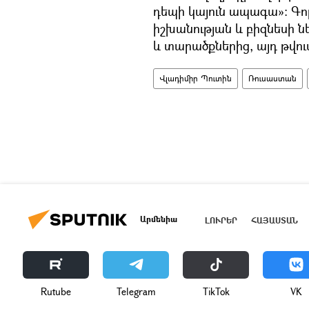
դեպի կայուն ապագա»։ Գո
իշխանության և բիզնեսի ն
և տարածքներից, այդ թվու
Վլադիմիր Պուտին
Ռուսաստան
Արմենիա
ԼՈՒՐԵՐ
ՀԱՅԱՍՏԱՆ
Rutube
Telegram
ТikТоk
VK