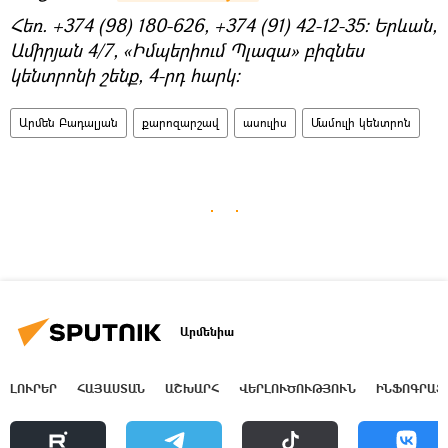
Հեռ. +374 (98) 180-626, +374 (91) 42-12-35։ Երևան,
Ամիրյան 4/7, «Իմպերիում Պլազա» բիզնես
կենտրոնի շենք, 4-րդ հարկ:
Արմեն Բադալյան
քարոզարշավ
ասուլիս
Մամուլի կենտրոն
Արմենիա
ԼՈՒՐԵՐ
ՀԱՅԱՍՏԱՆ
ԱՇԽԱՐՀ
ՎԵՐԼՈՒԾՈՒԹՅՈՒՆ
ԻՆՖՈԳՐԱՖ