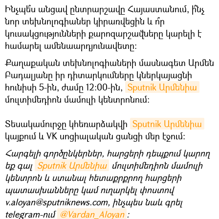
Ինչպե՞ս անցավ ընտրարշավը Հայաստանում, ի՞նչ
նոր տեխնոլոգիաներ կիրառվեցին և ո՞ր
կուսակցությունների քարոզարշավները կարելի է
համարել ամենաարդյունավետը։
Քաղաքական տեխնոլոգիաների մասնագետ Արմեն
Բադալյանը իր դիտարկումները կներկայացնի
հունիսի 5-ին, ժամը 12:00-ին,
Sputnik Արմենիա
մուլտիմեդիոն մամուլի կենտրոնում։
Տեսակամուրջը կհեռարձակվի
Sputnik Արմենիա
կայքում և VK սոցիալական ցանցի մեր էջում։
Հարգելի գործընկերներ, հարցերի դեպքում կարող
եք գալ
Sputnik Արմենիա
մուլտիմեդիոն մամուլի
կենտրոն և ստանալ հետաքրքրող հարցերի
պատասխանները կամ ուղարկել փոստով
v.aloyan@sputniknews.com, ինչպես նաև գրել
telegram-ում
@Vardan_Aloyan
։