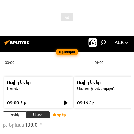
ՀԱՅ
Արմենիա
00:00
01:00
Ուղիղ եթեր
Ուղիղ եթեր
Լուրեր
Մամուլի տեսություն
09:00
09:15
5 ր
2 ր
Երեկ
Այսօր
Եթեր
ք. Երևան
106.0