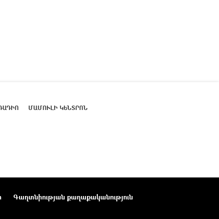
ՌԱԴԻՈ
ՄԱՄՈՒԼԻ ԿԵՆՏՐՈՆ
ր
Գաղտնիության քաղաքականություն