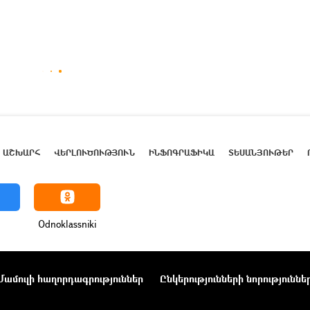
ԱՇԽԱՐՀ
ՎԵՐԼՈՒԾՈՒԹՅՈՒՆ
ԻՆՖՈԳՐԱՖԻԿԱ
ՏԵՍԱՆՅՈՒԹԵՐ
Odnoklassniki
Մամուլի հաղորդագրություններ
Ընկերությունների նորություննե