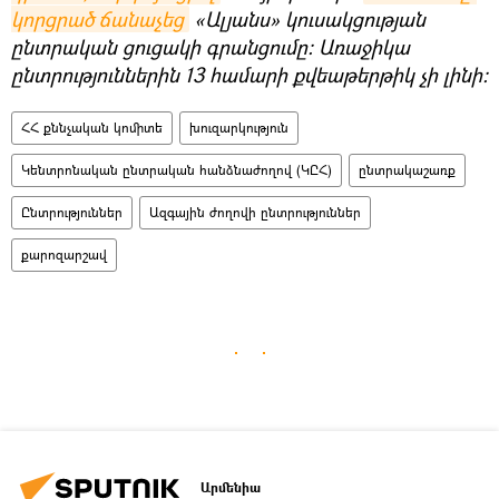
կորցրած ճանաչեց
«Ալյանս» կուսակցության
ընտրական ցուցակի գրանցումը։ Առաջիկա
ընտրություններին 13 համարի քվեաթերթիկ չի լինի։
ՀՀ քննչական կոմիտե
խուզարկություն
Կենտրոնական ընտրական հանձնաժողով (ԿԸՀ)
ընտրակաշառք
Ընտրություններ
Ազգային ժողովի ընտրություններ
քարոզարշավ
Արմենիա