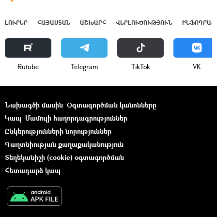
ԼՈՒՐԵՐ
ՀԱՅԱՍՏԱՆ
ԱՇԽԱՐՀ
ՎԵՐԼՈՒԾՈՒԹՅՈՒՆ
ԻՆՖՈԳՐԱՖ
Rutube
Telegram
ТikТоk
VK
Նախագծի մասին
Օգտագործման կանոնները
Կապ
Մամուլի հաղորդագրություններ
Ընկերությունների նորություններ
Գաղտնիության քաղաքականություն
Տեղեկանիշի (cookie) օգտագործման
Հետադարձ կապ