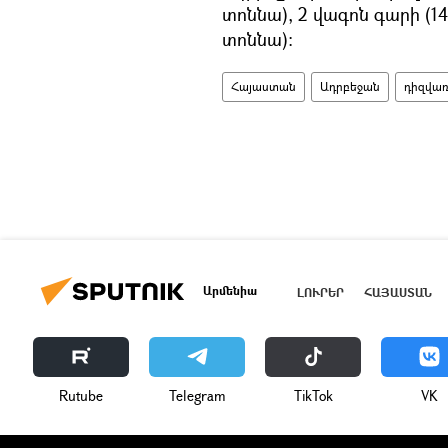
տոննա), 2 վագոն գարի (1
տոննա):
Հայաստան
Ադրբեջան
դիզվառ
Արմենիա
ԼՈՒՐԵՐ
ՀԱՅԱՍՏԱՆ
Rutube
Telegram
ТikТоk
VK