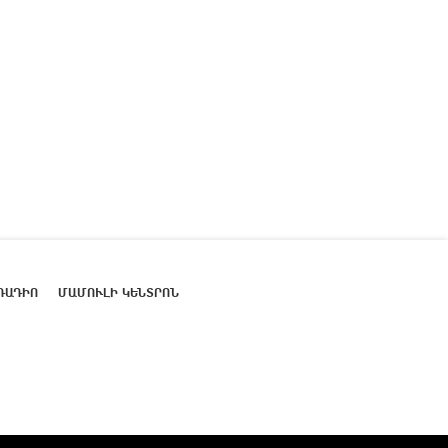
ՌԱԴԻՈ
ՄԱՄՈՒԼԻ ԿԵՆՏՐՈՆ