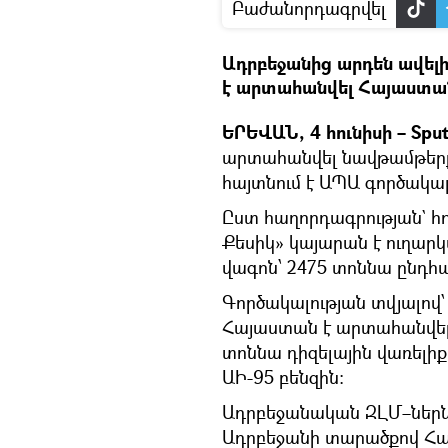
Բաժանորդագրվել
Ադրբեջանից արդեն ավելի
է արտահանվել Հայաստա
ԵՐԵՎԱՆ, 4 հունիսի – Sput
արտահանվել նավթամթերք
հայտնում է ԱՊԱ գործակալո
Ըստ հաղորդագրության` հու
Քեսիկ» կայարան է ուղարկ
վագոն՝ 2475 տոննա ընդհա
Գործակալության տվյալո
Հայաստան է արտահանվել 
տոննա դիզելային վառելիք
ԱԻ-95 բենզին:
Ադրբեջանական ԶԼՄ–ներն
Ադրբեջանի տարածքով Հայ