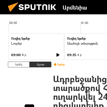
Արմենիա
00:00
01:00
Ուղիղ եթեր
Ուղիղ եթեր
Լուրեր
Մամուլի տեսություն
09:00
09:35
6 ր
4 ր
Երեկ
Այսօր
Եթեր
Ադրբեջանի
տարածքով 
ուղարկվել 2
դիզվառելիք