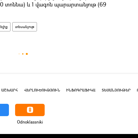
40 տոննա) և 1 վագոն պարարտանյութ (69
ելիք
տեսանյութ
ԱՇԽԱՐՀ
ՎԵՐԼՈՒԾՈՒԹՅՈՒՆ
ԻՆՖՈԳՐԱՖԻԿԱ
ՏԵՍԱՆՅՈՒԹԵՐ
Odnoklassniki