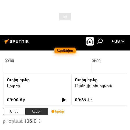
ՀԱՅ
Արմենիա
00:00
01:00
Ուղիղ եթեր
Ուղիղ եթեր
Լուրեր
Մամուլի տեսություն
09:00
09:35
6 ր
4 ր
Երեկ
Այսօր
Եթեր
ք. Երևան
106.0