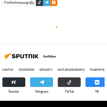
Բաժանորդագրվել
Արմենիա
ԼՈՒՐԵՐ
ՀԱՅԱՍՏԱՆ
ԱՇԽԱՐՀ
ՎԵՐԼՈՒԾՈՒԹՅՈՒՆ
ԻՆՖՈԳՐԱՖ
Rutube
Telegram
ТikТоk
VK