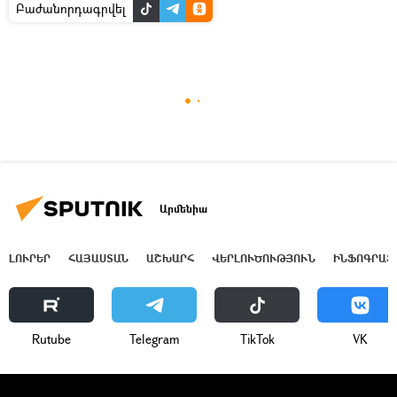
Բաժանորդագրվել
Արմենիա
ԼՈՒՐԵՐ
ՀԱՅԱՍՏԱՆ
ԱՇԽԱՐՀ
ՎԵՐԼՈՒԾՈՒԹՅՈՒՆ
ԻՆՖՈԳՐԱՖ
Rutube
Telegram
ТikТоk
VK