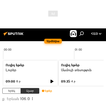
ՀԱՅ
Արմենիա
00:00
01:00
Ուղիղ եթեր
Ուղիղ եթեր
Լուրեր
Մամուլի տեսություն
09:00
09:35
6 ր
4 ր
Երեկ
Այսօր
Եթեր
ք. Երևան
106.0