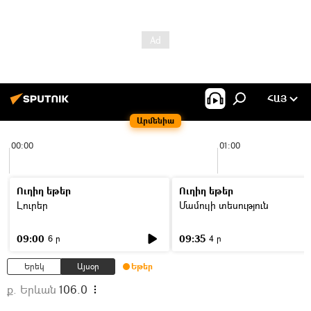
ՀԱՅ
Արմենիա
00:00
01:00
Ուղիղ եթեր
Ուղիղ եթեր
Լուրեր
Մամուլի տեսություն
09:00
09:35
6 ր
4 ր
Երեկ
Այսօր
Եթեր
ք. Երևան
106.0