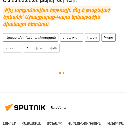
Քիչ արդյունավետ երթուղի. ի՞նչ է թաքնված 
Երևանի` Ախալքալաք-Կարս երկաթգծին 
միանալու հետևում
Վրաստանի Հանրապետություն
երկաթուղի
Բաքու
Կարս
Թբիլիսի
Իրակլի Կոբախիձե
Արմենիա
ԼՈՒՐԵՐ
ՀԱՅԱՍՏԱՆ
ԱՇԽԱՐՀ
ՎԵՐԼՈՒԾՈՒԹՅՈՒՆ
ԻՆՖՈԳՐԱՖ