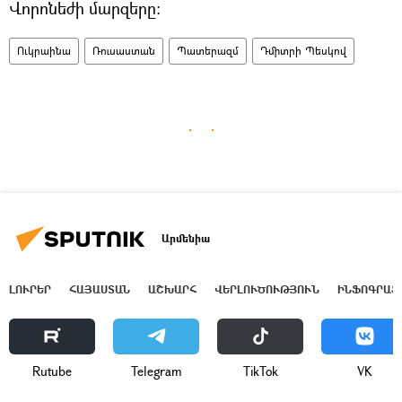
Վորոնեժի մարզերը։
Ուկրաինա
Ռուսաստան
Պատերազմ
Դմիտրի Պեսկով
Արմենիա
ԼՈՒՐԵՐ
ՀԱՅԱՍՏԱՆ
ԱՇԽԱՐՀ
ՎԵՐԼՈՒԾՈՒԹՅՈՒՆ
ԻՆՖՈԳՐԱՖ
Rutube
Telegram
ТikТоk
VK