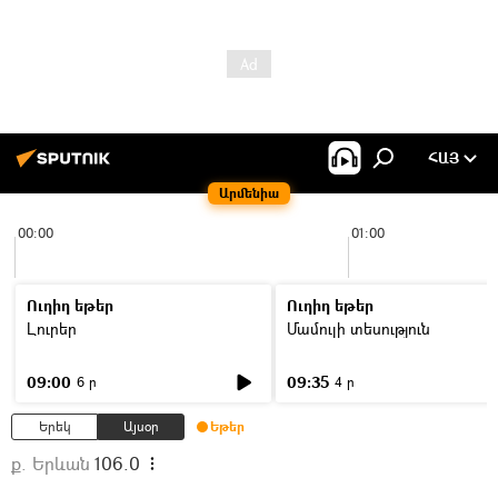
ՀԱՅ
Արմենիա
00:00
01:00
Ուղիղ եթեր
Ուղիղ եթեր
Լուրեր
Մամուլի տեսություն
09:00
09:35
6 ր
4 ր
Երեկ
Այսօր
Եթեր
ք. Երևան
106.0