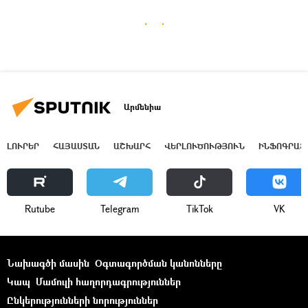
Արմենիա
ԼՈՒՐԵՐ
ՀԱՅԱՍՏԱՆ
ԱՇԽԱՐՀ
ՎԵՐԼՈՒԾՈՒԹՅՈՒՆ
ԻՆՖՈԳՐԱՖ
Rutube
Telegram
ТikТоk
VK
Նախագծի մասին
Օգտագործման կանոնները
Կապ
Մամուլի հաղորդագրություններ
Ընկերությունների նորություններ