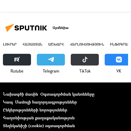
Արմենիա
ԼՈՒՐԵՐ
ՀԱՅԱՍՏԱՆ
ԱՇԽԱՐՀ
ՎԵՐԼՈՒԾՈՒԹՅՈՒՆ
ԻՆՖՈԳՐԱՖ
Rutube
Telegram
ТikТоk
VK
Նախագծի մասին
Օգտագործման կանոնները
Կապ
Մամուլի հաղորդագրություններ
Ընկերությունների նորություններ
Գաղտնիության քաղաքականություն
Տեղեկանիշի (cookie) օգտագործման