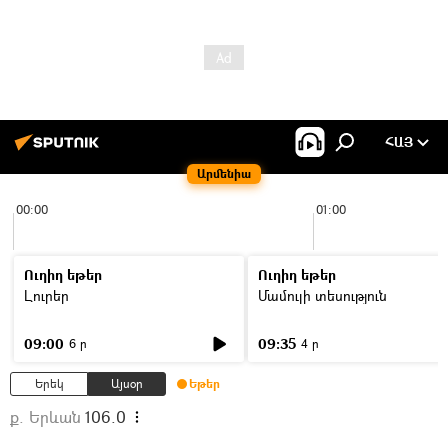
ՀԱՅ
Արմենիա
00:00
01:00
Ուղիղ եթեր
Ուղիղ եթեր
Լուրեր
Մամուլի տեսություն
09:00
09:35
6 ր
4 ր
Երեկ
Այսօր
Եթեր
ք. Երևան
106.0