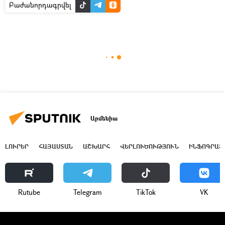
Բաժանորդագրվել
Արմենիա
ԼՈՒՐԵՐ
ՀԱՅԱՍՏԱՆ
ԱՇԽԱՐՀ
ՎԵՐԼՈՒԾՈՒԹՅՈՒՆ
ԻՆՖՈԳՐԱՖ
Rutube
Telegram
ТikТоk
VK