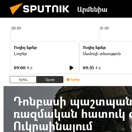
Արմենիա
00:00
01:00
Ուղիղ եթեր
Ուղիղ եթեր
Լուրեր
Մամուլի տեսություն
09:00
09:35
6 ր
4 ր
Երեկ
Այսօր
Եթեր
Դոնբասի պաշտպանո
ռազմական հատուկ գ
Ուկրաինայում