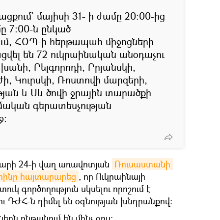
ցքում՝ մայիսի 31- ի ժամը 20:00-ից
մը 7:00-ն ընկած
, ՀՕՊ-ի հերթապահ միջոցների
չացվել են 72 ուկրաինական անօդաչու
խանի, Բելգորոդի, Բրյանսկի,
ի, Կուրսկի, Ռոստովի մարզերի,
ան և Սև ծովի ջրային տարածքի
զմական գերատեսչության
ջ:
վարի 24-ի վաղ առավոտյան
Ռուսաստանի 
տինը հայտարարեց
, որ Ուկրաինայի
կ գործողություն սկսելու որոշում է
ու ԴԺՀ-ն դիմել են օգնության խնդրանքով։
երն ընթանում են մինչ օրս։