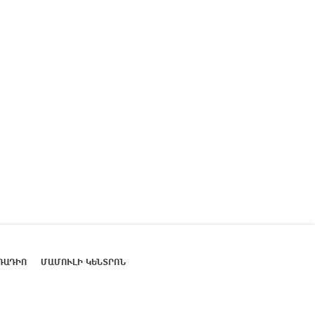
ՌԱԴԻՈ
ՄԱՄՈՒԼԻ ԿԵՆՏՐՈՆ