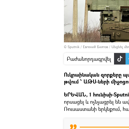
© Sputnik / Евгений Биятов
/
Անցնել մ
Բաժանորդագրվել
Ուկրաինական զորքերը պ
թվում ՝ ԱԹՍ-ների միջոցո
ԵՐԵՎԱՆ, 1 հունիսի-Sputn
որսացել և ոչնչացրել են 
Ռուսաստանի երկնքում, հա