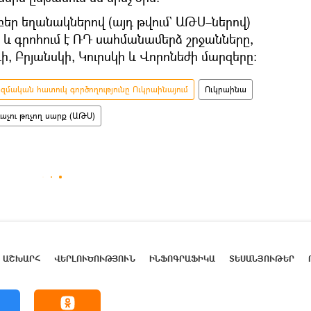
եր եղանակներով (այդ թվում` ԱԹՍ–ներով)
և գրոհում է ՌԴ սահմանամերձ շրջանները,
, Բրյանսկի, Կուրսկի և Վորոնեժի մարզերը։
մական հատուկ գործողությունը Ուկրաինայում
Ուկրաինա
աչու թռչող սարք (ԱԹՍ)
ԱՇԽԱՐՀ
ՎԵՐԼՈՒԾՈՒԹՅՈՒՆ
ԻՆՖՈԳՐԱՖԻԿԱ
ՏԵՍԱՆՅՈՒԹԵՐ