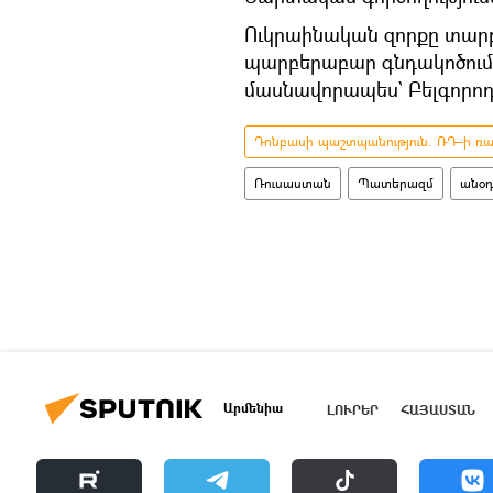
Ուկրաինական զորքը տարբ
պարբերաբար գնդակոծում 
մասնավորապես` Բելգորոդի
Դոնբասի պաշտպանություն. ՌԴ–ի ռազ
Ռուսաստան
Պատերազմ
անօդ
Արմենիա
ԼՈՒՐԵՐ
ՀԱՅԱՍՏԱՆ