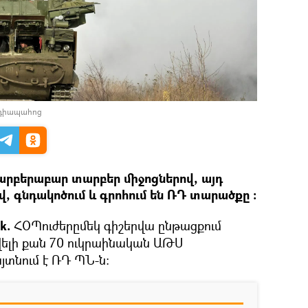
եդիապահոց
արբերաբար տարբեր միջոցներով, այդ
վ, գնդակոծում և գրոհում են ՌԴ տարածքը ։
ik.
ՀՕՊուժերըմեկ գիշերվա ընթացքում
ավելի քան 70 ուկրաինական ԱԹՍ
յտնում է ՌԴ ՊՆ-ն: