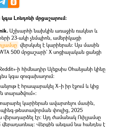
 կգա Լոնդոնի մրցաշարում։
nik.
Աշխարհի նախկին առաջին ռակետ և
րի 23-ակի չեմպիոն, ամերիկացի
իլյամսը
վերսկսել է կարիերան։ Այս մասին
 WTA 500 մրցաշարի` X սոցիալական ցանցի
eddit»-ի հիմնադիր Ալեքսիս Օհանյանի կինը
դես կգա զուգախաղում։
անյութ է հրապարակել X–ի իր էջում և կից
են տարածվում»։
այտարարել կարիերան ավարտելու մասին,
ոպինգ-թեստավորման փուլից, 2025
 վերադարձել էր։ Այդ ժամանակ Ուիլյամսը
ում վերադառնալ։ Վերջին անգամ նա հանդես է