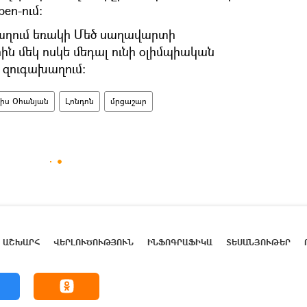
en-ում։
աղում եռակի Մեծ սաղավարտի
ին մեկ ոսկե մեդալ ունի օլիմպիական
 զուգախաղում։
սիս Օհանյան
Լոնդոն
մրցաշար
ԱՇԽԱՐՀ
ՎԵՐԼՈՒԾՈՒԹՅՈՒՆ
ԻՆՖՈԳՐԱՖԻԿԱ
ՏԵՍԱՆՅՈՒԹԵՐ