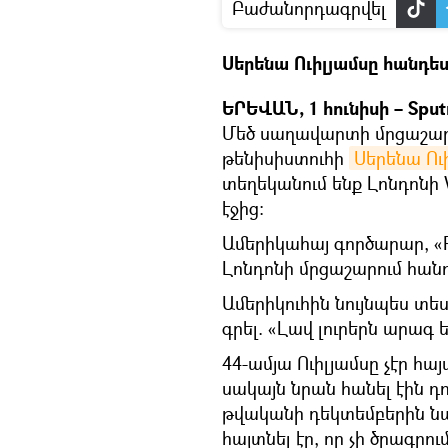
Բաժանորդագրվել
Սերենա Ուիլյամսը հանդես
ԵՐԵՎԱՆ, 1 հունիսի – Sput
Մեծ սաղավարտի մրցաշարե
թենիսիստուհի
Սերենա Ու
տեղեկանում ենք Լոնդոնի
էջից։
Ամերիկահայ գործարար, «R
Լոնդոնի մրցաշարում հան
Ամերիկուհին նույնպես տես
գրել. «Լավ լուրերն արագ 
44-ամյա Ուիլյամսը չէր հ
սակայն նրան հանել էին դ
թվականի դեկտեմբերին նա
հայտնել էր, որ չի ծրագր