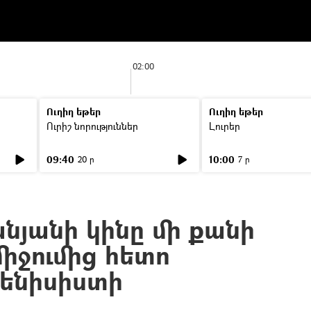
02:00
Ուղիղ եթեր
Ուղիղ եթեր
Ուրիշ նորություններ
Լուրեր
09:40
10:00
20 ր
7 ր
նյանի կինը մի քանի
իջումից հետո
թենիսիստի