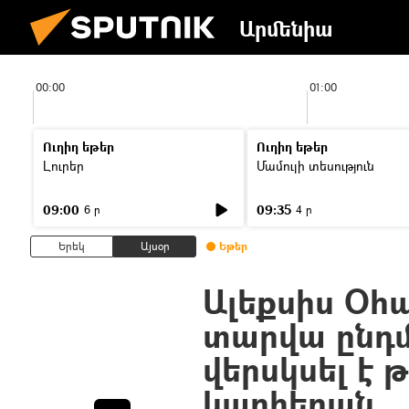
Արմենիա
00:00
01:00
Ուղիղ եթեր
Ուղիղ եթեր
Լուրեր
Մամուլի տեսություն
09:00
09:35
6 ր
4 ր
Երեկ
Այսօր
Եթեր
Ալեքսիս Օհա
տարվա ընդմ
վերսկսել է 
կարիերան