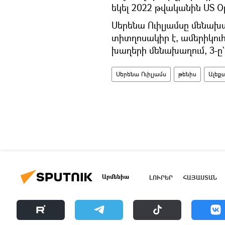
եկել 2022 թվականին US Op
Սերենա Ուիլյամսը մենախ
տիտղոսակիր է, ամերիկուհ
խաղերի մենախաղում, 3-ը`
Սերենա Ուիլյամս
թենիս
Ալեք
Արմենիա
ԼՈՒՐԵՐ
ՀԱՅԱՍՏԱՆ