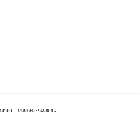
ՌԱԴԻՈ
ՄԱՄՈՒԼԻ ԿԵՆՏՐՈՆ