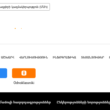
ազգերի կազմակերպություն (ՄԱԿ)
ԱՇԽԱՐՀ
ՎԵՐԼՈՒԾՈՒԹՅՈՒՆ
ԻՆՖՈԳՐԱՖԻԿԱ
ՏԵՍԱՆՅՈՒԹԵՐ
Odnoklassniki
Մամուլի հաղորդագրություններ
Ընկերությունների նորություննե