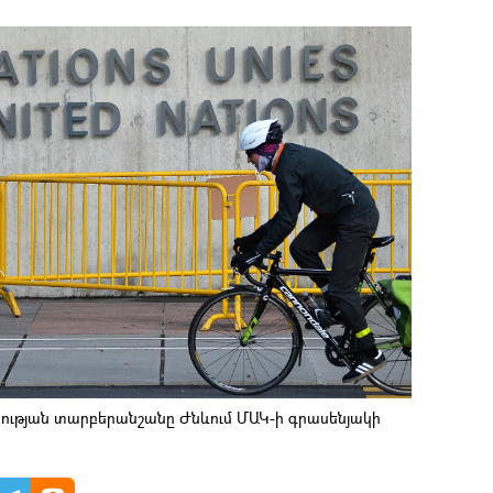
ւթյան տարբերանշանը Ժնևում ՄԱԿ-ի գրասենյակի