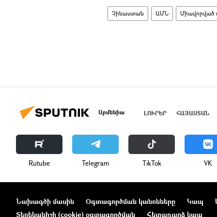
Չինաստան
ԱՄՆ
Միավորված 
Արմենիա
ԼՈՒՐԵՐ
ՀԱՅԱՍՏԱՆ
Rutube
Telegram
ТikТоk
VK
Նախագծի մասին
Օգտագործման կանոնները
Կապ
Տեղեկանիշի (cookie) օգտագործման
Հետադարձ կապ