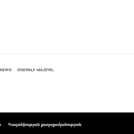
ՌԱԴԻՈ
ՄԱՄՈՒԼԻ ԿԵՆՏՐՈՆ
ր
Գաղտնիության քաղաքականություն