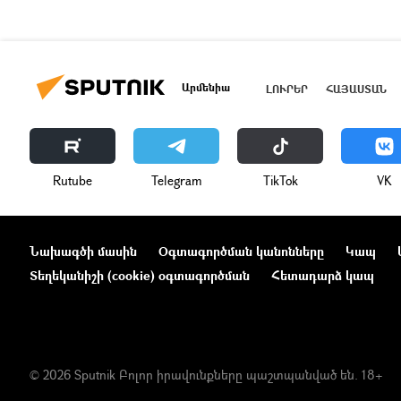
Արմենիա
ԼՈՒՐԵՐ
ՀԱՅԱՍՏԱՆ
Rutube
Telegram
ТikТоk
VK
Նախագծի մասին
Օգտագործման կանոնները
Կապ
Տեղեկանիշի (cookie) օգտագործման
Հետադարձ կապ
© 2026 Sputnik Բոլոր իրավունքները պաշտպանված են. 18+