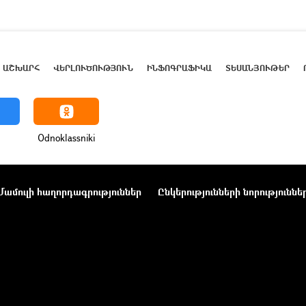
ԱՇԽԱՐՀ
ՎԵՐԼՈՒԾՈՒԹՅՈՒՆ
ԻՆՖՈԳՐԱՖԻԿԱ
ՏԵՍԱՆՅՈՒԹԵՐ
Odnoklassniki
Մամուլի հաղորդագրություններ
Ընկերությունների նորություննե