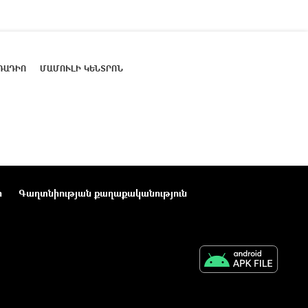
ՌԱԴԻՈ
ՄԱՄՈՒԼԻ ԿԵՆՏՐՈՆ
ր
Գաղտնիության քաղաքականություն