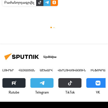
Բաժանորդագրվել
Արմենիա
ԼՈՒՐԵՐ
ՀԱՅԱՍՏԱՆ
ԱՇԽԱՐՀ
ՎԵՐԼՈՒԾՈՒԹՅՈՒՆ
ԻՆՖՈԳՐԱՖ
Rutube
Telegram
ТikТоk
VK