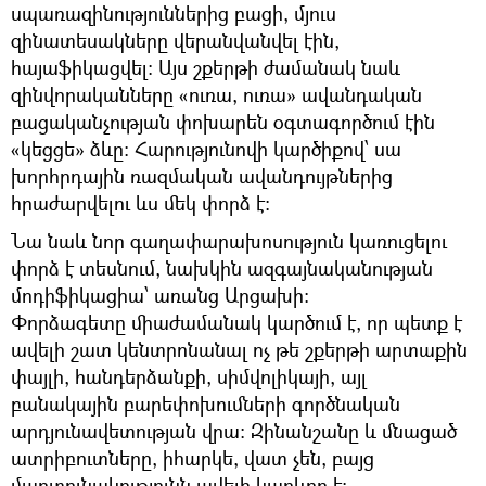
սպառազինություններից բացի, մյուս
զինատեսակները վերանվանվել էին,
հայաֆիկացվել։ Այս շքերթի ժամանակ նաև
զինվորականները «ուռա, ուռա» ավանդական
բացականչության փոխարեն օգտագործում էին
«կեցցե» ձևը։ Հարությունովի կարծիքով՝ սա
խորհրդային ռազմական ավանդույթներից
հրաժարվելու ևս մեկ փորձ է։
Նա նաև նոր գաղափարախոսություն կառուցելու
փորձ է տեսնում, նախկին ազգայնականության
մոդիֆիկացիա՝ առանց Արցախի։
Փորձագետը միաժամանակ կարծում է, որ պետք է
ավելի շատ կենտրոնանալ ոչ թե շքերթի արտաքին
փայլի, հանդերձանքի, սիմվոլիկայի, այլ
բանակային բարեփոխումների գործնական
արդյունավետության վրա: Զինանշանը և մնացած
ատրիբուտները, իհարկե, վատ չեն, բայց
մարտունակությունն ավելի կարևոր է։