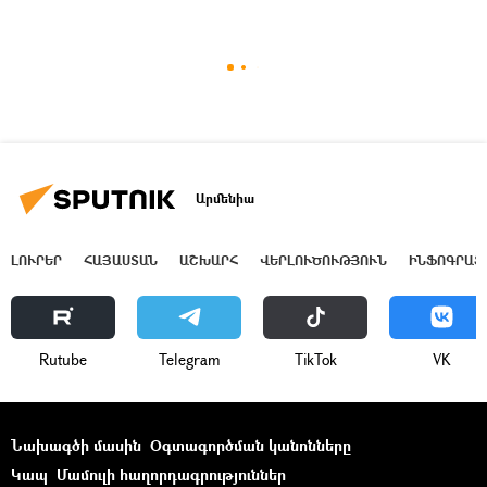
Արմենիա
ԼՈՒՐԵՐ
ՀԱՅԱՍՏԱՆ
ԱՇԽԱՐՀ
ՎԵՐԼՈՒԾՈՒԹՅՈՒՆ
ԻՆՖՈԳՐԱՖ
Rutube
Telegram
ТikТоk
VK
Նախագծի մասին
Օգտագործման կանոնները
Կապ
Մամուլի հաղորդագրություններ