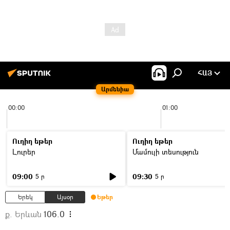
ՀԱՅ
Արմենիա
00:00
01:00
Ուղիղ եթեր
Ուղիղ եթեր
Լուրեր
Մամուլի տեսություն
09:00
09:30
5 ր
5 ր
Երեկ
Այսօր
Եթեր
ք. Երևան
106.0