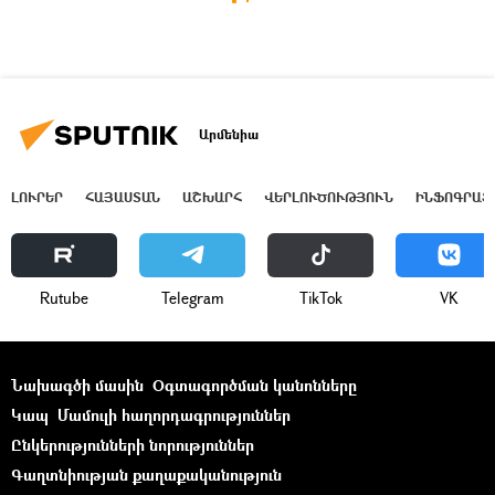
Արմենիա
ԼՈՒՐԵՐ
ՀԱՅԱՍՏԱՆ
ԱՇԽԱՐՀ
ՎԵՐԼՈՒԾՈՒԹՅՈՒՆ
ԻՆՖՈԳՐԱՖ
Rutube
Telegram
ТikТоk
VK
Նախագծի մասին
Օգտագործման կանոնները
Կապ
Մամուլի հաղորդագրություններ
Ընկերությունների նորություններ
Գաղտնիության քաղաքականություն