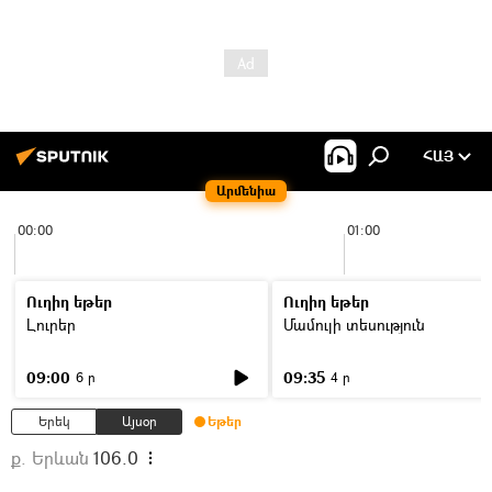
ՀԱՅ
Արմենիա
00:00
01:00
Ուղիղ եթեր
Ուղիղ եթեր
Լուրեր
Մամուլի տեսություն
09:00
09:35
6 ր
4 ր
Երեկ
Այսօր
Եթեր
ք. Երևան
106.0