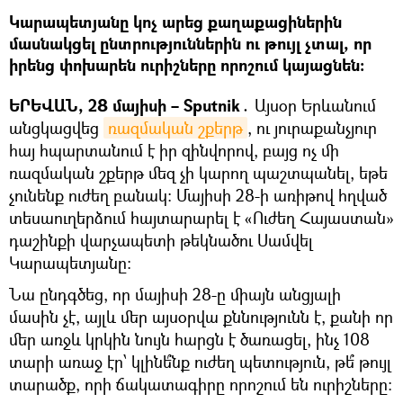
Կարապետյանը կոչ արեց քաղաքացիներին
մասնակցել ընտրություններին ու թույլ չտալ, որ
իրենց փոխարեն ուրիշները որոշում կայացնեն։
ԵՐԵՎԱՆ, 28 մայիսի – Sputnik․
Այսօր Երևանում
անցկացվեց
ռազմական շքերթ
, ու յուրաքանչյուր
հայ հպարտանում է իր զինվորով, բայց ոչ մի
ռազմական շքերթ մեզ չի կարող պաշտպանել, եթե
չունենք ուժեղ բանակ։ Մայիսի 28-ի առիթով հղված
տեսաուղերձում հայտարարել է «Ուժեղ Հայաստան»
դաշինքի վարչապետի թեկնածու Սամվել
Կարապետյանը։
Նա ընդգծեց, որ մայիսի 28-ը միայն անցյալի
մասին չէ, այլև մեր այսօրվա քննությունն է, քանի որ
մեր առջև կրկին նույն հարցն է ծառացել, ինչ 108
տարի առաջ էր՝ կլինե՞նք ուժեղ պետություն, թե՞ թույլ
տարածք, որի ճակատագիրը որոշում են ուրիշները։