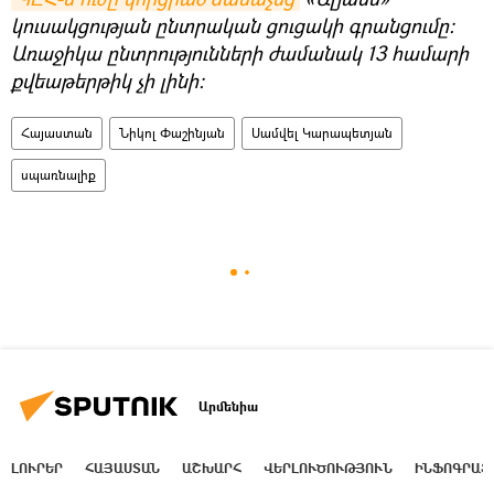
կուսակցության ընտրական ցուցակի գրանցումը։
Առաջիկա ընտրությունների ժամանակ 13 համարի
քվեաթերթիկ չի լինի։
Հայաստան
Նիկոլ Փաշինյան
Սամվել Կարապետյան
սպառնալիք
Արմենիա
ԼՈՒՐԵՐ
ՀԱՅԱՍՏԱՆ
ԱՇԽԱՐՀ
ՎԵՐԼՈՒԾՈՒԹՅՈՒՆ
ԻՆՖՈԳՐԱՖ