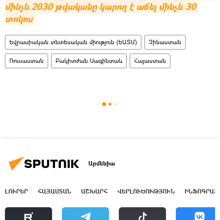
մինչև 2030 թվականը կարող է աճել մինչև 30 
տոկոս
Եվրասիական տնտեսական միություն (ԵԱՏՄ)
Չինաստան
Ռուսաստան
Բակիտժան Սագինտաև
Հայաստան
Արմենիա
ԼՈՒՐԵՐ
ՀԱՅԱՍՏԱՆ
ԱՇԽԱՐՀ
ՎԵՐԼՈՒԾՈՒԹՅՈՒՆ
ԻՆՖՈԳՐԱՖ