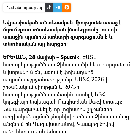
Բաժանորդագրվել
Եվրասիական տնտեսական միությունն առաջ է
մղում զուտ տնտեսական ինտեգրումը, ուստի
առաջին պլանում առևտրի զարգացումն է և
տնտեսական այլ հարցեր։
ԵՐԵՎԱՆ, 28 մայիսի – Sputnik.
ԵԱՏՄ
հարաբերությունները Չինաստանի հետ զարգանում
և խորանում են, աճում է փոխադարձ
ապրանքաշրջանառությունը։ ԵԱՏՀ-2026-ի
շրջանակում միության և ՉԺՀ-ի
հարաբերությունների մասին խոսել է ԵՏՀ
կոլեգիայի նախագահ Բակիտժան Սագինտաևը։
Նա պարզաբանել է, որ լոգիստիկ շղթաների
արդիականացման շնորհիվ բեռները Չինաստանից
անցնում են Ղազախստանով, Կասպից ծովով,
այնուհետև դեպի Եվրոպա։