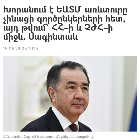
Խորանում է ԵԱՏՄ առևտուրը
չինացի գործընկերների հետ,
այդ թվում՝ ՀՀ–ի և ՉԺՀ–ի
միջև. Սագինտաև
15:06 28.05.2026
© Sputnik / Сергей Бобылев
/
Անցնել մեդիապահոց