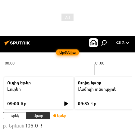
ՀԱՅ
Արմենիա
00:00
01:00
Ուղիղ եթեր
Ուղիղ եթեր
Լուրեր
Մամուլի տեսություն
09:00
09:35
6 ր
4 ր
Երեկ
Այսօր
Եթեր
ք. Երևան
106.0