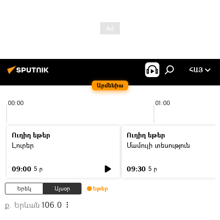
ՀԱՅ
Արմենիա
00:00
01:00
Ուղիղ եթեր
Ուղիղ եթեր
Լուրեր
Մամուլի տեսություն
09:00
09:30
5 ր
5 ր
Երեկ
Այսօր
Եթեր
ք. Երևան
106.0