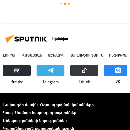
Արմենիա
ԼՈՒՐԵՐ
ՀԱՅԱՍՏԱՆ
ԱՇԽԱՐՀ
ՎԵՐԼՈՒԾՈՒԹՅՈՒՆ
ԻՆՖՈԳՐԱՖ
Rutube
Telegram
ТikТоk
VK
Նախագծի մասին
Օգտագործման կանոնները
Կապ
Մամուլի հաղորդագրություններ
Ընկերությունների նորություններ
Գաղտնիության քաղաքականություն