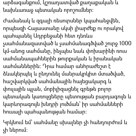
արձագանքում, կշռադատված քաղաքական և
նախևառաջ պետական որոշումներ։
Ժամանակ և զգալի ռեսուրսներ կպահանջվեն,
որպեսզի Հայաստանը սկսի լիարժեք ու որակով
պահպանել Ադրբեջանի հետ դեռևս
չսահմանազատված և չսահմանագծված շուրջ 1000
կմ-անոց սահմանը, ինչպես նաև փոխարինի ռուս
սահմանապահներին թուրքական և իրանական
սահմաններին։ Դրա համար անհրաժեշտ է
ձևակերպել և ընդունել մանրակրկիտ մտածված,
հաշվարկված սահմանային հայեցակարգ և
փուլային պլան, մոբիլիզացնել գրեթե բոլոր
պետական կառույցները պետության բարդագույն և
կարևորագույն խնդրի լուծման՝ իր սահմանների
հուսալի պահպանության համար։
Կրկնում եմ՝ սահմանը սխալներ չի հանդուրժում և
չի ներում։