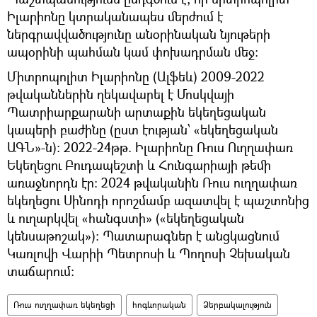
Իլարիոնը կտրականապես մերժում է
ներգրավվածությունը անօրինական նյութերի
ապօրինի պահման կամ փոխադրման մեջ:
Միտրոպոլիտ Իլարիոնը (Ալֆեև) 2009-2022
թվականներին ղեկավարել է Մոսկվայի
Պատրիարքարանի արտաքին եկեղեցական
կապերի բաժինը (ըստ էության՝ «եկեղեցական
ԱԳՆ»-ն)։ 2022-24թթ. Իլարիոնը Ռուս Ուղղափառ
Եկեղեցու Բուդապեշտի և Հունգարիայի թեմի
առաջնորդն էր: 2024 թվականին Ռուս ուղղափառ
եկեղեցու Սինոդի որոշմամբ ազատվել է պաշտոնից
և ուղարկվել «հանգստի» («եկեղեցական
կենսաթոշակ»)։ Պատարագներ է անցկացնում
Կառլովի Վարիի Պետրոսի և Պողոսի Չեխական
տաճարում:
Ռուս ուղղափառ եկեղեցի
հոգևորական
Ձերբակալություն