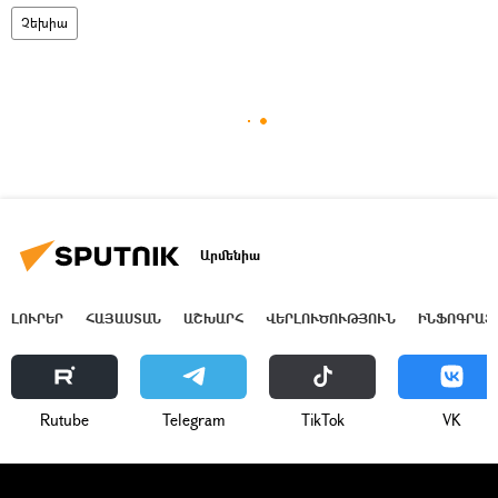
Չեխիա
Արմենիա
ԼՈՒՐԵՐ
ՀԱՅԱՍՏԱՆ
ԱՇԽԱՐՀ
ՎԵՐԼՈՒԾՈՒԹՅՈՒՆ
ԻՆՖՈԳՐԱՖ
Rutube
Telegram
ТikТоk
VK