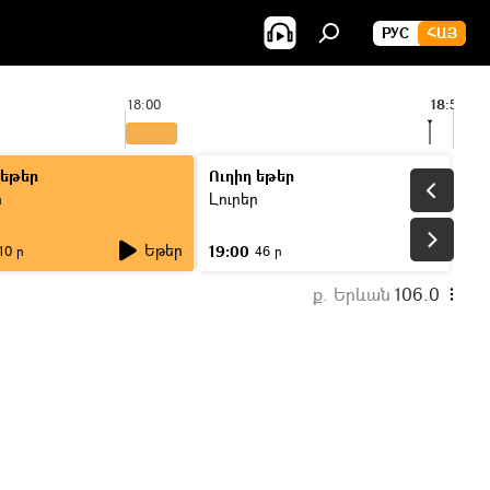
РУС
ՀԱՅ
18:00
18:55
 եթեր
Ուղիղ եթեր
ր
Լուրեր
Եթեր
19:00
10 ր
46 ր
ք. Երևան
106.0