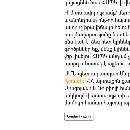
կայացնեն նաև ՀԱՊԿ–ի վե
«Իմ տպավորությամբ` մեր 
և անընդհատ ինչ-որ հայտա
անորոշ իրավիճակի հետ։ Ի
ռազմավարությունը ձեր նկ
բնական է` ձեզ հետ կլինեն
գործընկեր եք, մենք կլին
չեք լինելու, ՀԱՊԿ անդամ չ
պարզ և հստակ է այլևս»,– 
ԱՄՆ պետքարտուղար Մարկո
Երևան։ 
ՀՀ արտաքին քա
Միրզոյանի և Ռուբիոյի հ
երկկողմ փաստաթղթերի ստ
մամուլի համար հայտարարո
Մարկո Ռուբիո