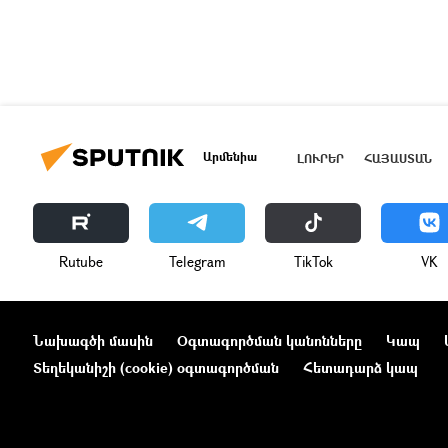
Արմենիա
ԼՈՒՐԵՐ
ՀԱՅԱՍՏԱՆ
Rutube
Telegram
ТikТоk
VK
Նախագծի մասին
Օգտագործման կանոնները
Կապ
Տեղեկանիշի (cookie) օգտագործման
Հետադարձ կապ