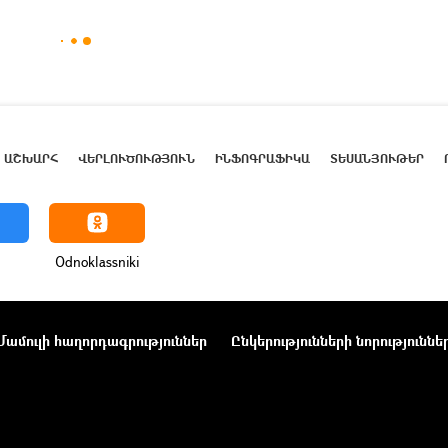
ԱՇԽԱՐՀ
ՎԵՐԼՈՒԾՈՒԹՅՈՒՆ
ԻՆՖՈԳՐԱՖԻԿԱ
ՏԵՍԱՆՅՈՒԹԵՐ
Odnoklassniki
Մամուլի հաղորդագրություններ
Ընկերությունների նորություննե