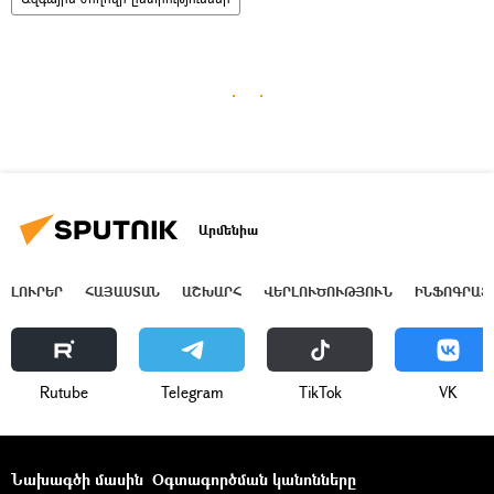
Արմենիա
ԼՈՒՐԵՐ
ՀԱՅԱՍՏԱՆ
ԱՇԽԱՐՀ
ՎԵՐԼՈՒԾՈՒԹՅՈՒՆ
ԻՆՖՈԳՐԱՖ
Rutube
Telegram
ТikТоk
VK
Նախագծի մասին
Օգտագործման կանոնները