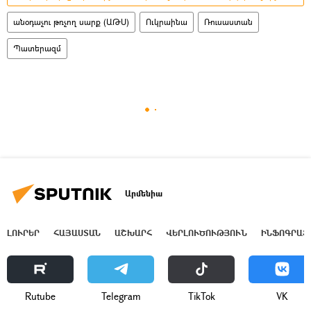
անօդաչու թռչող սարք (ԱԹՍ)
Ուկրաինա
Ռուսաստան
Պատերազմ
Արմենիա
ԼՈՒՐԵՐ
ՀԱՅԱՍՏԱՆ
ԱՇԽԱՐՀ
ՎԵՐԼՈՒԾՈՒԹՅՈՒՆ
ԻՆՖՈԳՐԱՖ
Rutube
Telegram
ТikТоk
VK