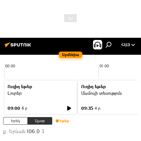
ՀԱՅ
Արմենիա
00:00
01:00
Ուղիղ եթեր
Ուղիղ եթեր
Լուրեր
Մամուլի տեսություն
09:00
09:35
6 ր
4 ր
Երեկ
Այսօր
Եթեր
ք. Երևան
106.0