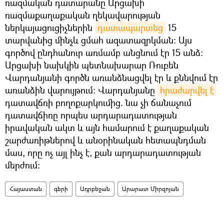
ռազմական դատարանը Արցախի
ռազմաքաղաքական ղեկավարության
ներկայացուցիչներին
դատապարտեց
15
տարվանից մինչև ցմահ ազատազրկման: Այս
գործով ընդհանուր առմամբ անցնում էր 15 անձ։
Արցախի նախկին պետնախարար Ռուբեն
Վարդանյանի գործն առանձնացվել էր և քննվում էր
առանձին վարույթում: Վարդանյանը
հրաժարվել է
դատավճռի բողոքարկումից. նա չի ճանաչում
դատավճիռը որպես արդարադատության
իրավական ակտ և այն համարում է քաղաքական
շարժառիթներով և անօրինական հետապնդման
մաս, որը ոչ այլ ինչ է, քան արդարադատության
մերժում։
Հայաստան
գերի
Ադրբեջան
Արարատ Միրզոյան