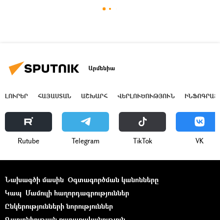
Արմենիա
ԼՈՒՐԵՐ
ՀԱՅԱՍՏԱՆ
ԱՇԽԱՐՀ
ՎԵՐԼՈՒԾՈՒԹՅՈՒՆ
ԻՆՖՈԳՐԱՖ
Rutube
Telegram
ТikТоk
VK
Նախագծի մասին
Օգտագործման կանոնները
Կապ
Մամուլի հաղորդագրություններ
Ընկերությունների նորություններ
Գաղտնիության քաղաքականություն