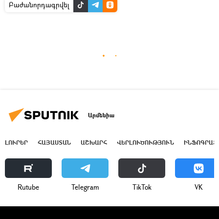
Բաժանորդագրվել
Արմենիա
ԼՈՒՐԵՐ
ՀԱՅԱՍՏԱՆ
ԱՇԽԱՐՀ
ՎԵՐԼՈՒԾՈՒԹՅՈՒՆ
ԻՆՖՈԳՐԱՖ
Rutube
Telegram
ТikТоk
VK