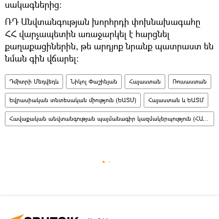
սակագներից։
ՌԴ Անվտանգության խորհրդի փոխնախագահը
ՀՀ վարչապետին առաջարկել է հարցնել
քաղաքացիներին, թե արդյոք նրանք պատրաստ են
նման գին վճարել։
Դմիտրի Մեդվեդև
Նիկոլ Փաշինյան
Հայաստան
Ռուսաստան
Եվրասիական տնտեսական միություն (ԵԱՏՄ)
Հայաստան և ԵԱՏՄ
Հավաքական անվտանգության պայմանագիր կազմակերպություն (ՀԱՊԿ)