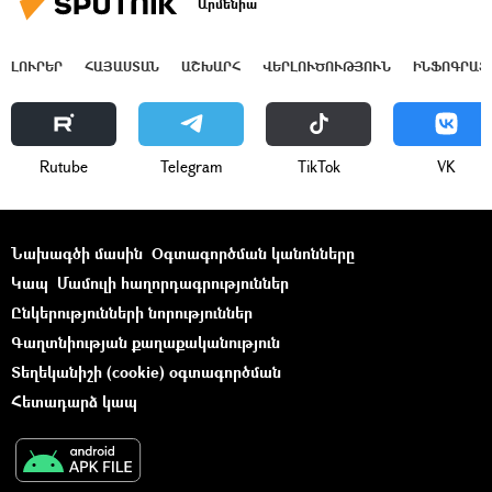
Արմենիա
ԼՈՒՐԵՐ
ՀԱՅԱՍՏԱՆ
ԱՇԽԱՐՀ
ՎԵՐԼՈՒԾՈՒԹՅՈՒՆ
ԻՆՖՈԳՐԱՖ
Rutube
Telegram
ТikТоk
VK
Նախագծի մասին
Օգտագործման կանոնները
Կապ
Մամուլի հաղորդագրություններ
Ընկերությունների նորություններ
Գաղտնիության քաղաքականություն
Տեղեկանիշի (cookie) օգտագործման
Հետադարձ կապ