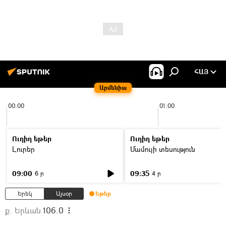
ՀԱՅ
Արմենիա
00:00
01:00
Ուղիղ եթեր
Ուղիղ եթեր
Լուրեր
Մամուլի տեսություն
09:00
09:35
6 ր
4 ր
Երեկ
Այսօր
Եթեր
ք. Երևան
106.0