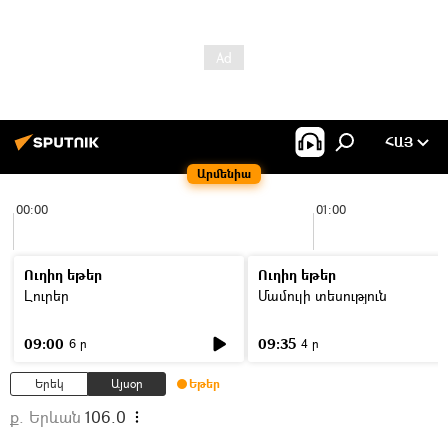
ՀԱՅ
Արմենիա
00:00
01:00
Ուղիղ եթեր
Ուղիղ եթեր
Լուրեր
Մամուլի տեսություն
09:00
09:35
6 ր
4 ր
Երեկ
Այսօր
Եթեր
ք. Երևան
106.0