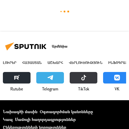
Արմենիա
ԼՈՒՐԵՐ
ՀԱՅԱՍՏԱՆ
ԱՇԽԱՐՀ
ՎԵՐԼՈՒԾՈՒԹՅՈՒՆ
ԻՆՖՈԳՐԱՖ
Rutube
Telegram
ТikТоk
VK
Նախագծի մասին
Օգտագործման կանոնները
Կապ
Մամուլի հաղորդագրություններ
Ընկերությունների նորություններ