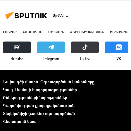
Արմենիա
ԼՈՒՐԵՐ
ՀԱՅԱՍՏԱՆ
ԱՇԽԱՐՀ
ՎԵՐԼՈՒԾՈՒԹՅՈՒՆ
ԻՆՖՈԳՐԱՖ
Rutube
Telegram
ТikТоk
VK
Նախագծի մասին
Օգտագործման կանոնները
Կապ
Մամուլի հաղորդագրություններ
Ընկերությունների նորություններ
Գաղտնիության քաղաքականություն
Տեղեկանիշի (cookie) օգտագործման
Հետադարձ կապ