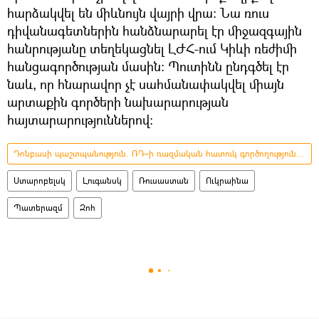
հարձակվել են միևնույն վայրի վրա։ Նա ռուս
դիվանագետներին հանձնարարել էր միջազգային
հանրությանը տեղեկացնել ԼԺՀ-ում Կիևի ռեժիմի
հանցագործության մասին։ Պուտինն ընդգծել էր
նաև, որ հնարավոր չէ սահմանափակվել միայն
արտաքին գործերի նախարարության
հայտարարություններով։
Դոնբասի պաշտպանություն. ՌԴ–ի ռազմական հատուկ գործողությունը Ուկրաինայում
Ստարոբելսկ
Լուգանսկ
Ռուսաստան
Ուկրաինա
Պատերազմ
Զոհ