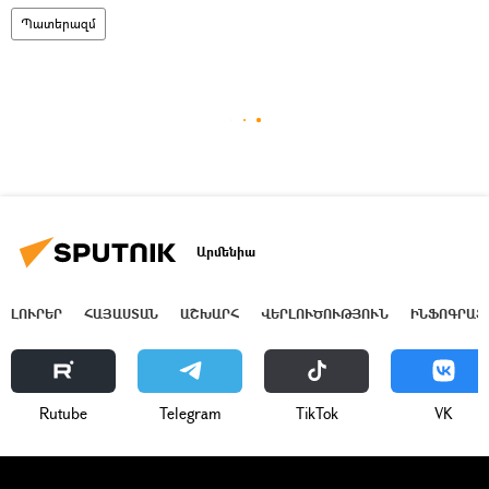
Պատերազմ
Արմենիա
ԼՈՒՐԵՐ
ՀԱՅԱՍՏԱՆ
ԱՇԽԱՐՀ
ՎԵՐԼՈՒԾՈՒԹՅՈՒՆ
ԻՆՖՈԳՐԱՖ
Rutube
Telegram
ТikТоk
VK