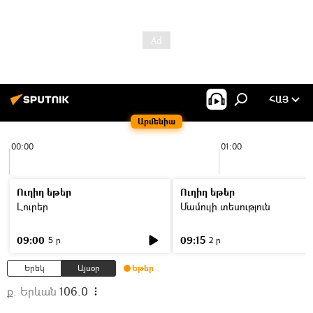
ՀԱՅ
Արմենիա
00:00
01:00
Ուղիղ եթեր
Ուղիղ եթեր
Լուրեր
Մամուլի տեսություն
09:00
09:15
5 ր
2 ր
Երեկ
Այսօր
Եթեր
ք. Երևան
106.0