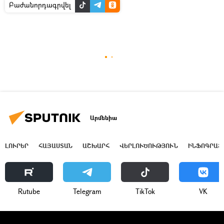
Բաժանորդագրվել
Արմենիա
ԼՈՒՐԵՐ
ՀԱՅԱՍՏԱՆ
ԱՇԽԱՐՀ
ՎԵՐԼՈՒԾՈՒԹՅՈՒՆ
ԻՆՖՈԳՐԱՖ
Rutube
Telegram
ТikТоk
VK