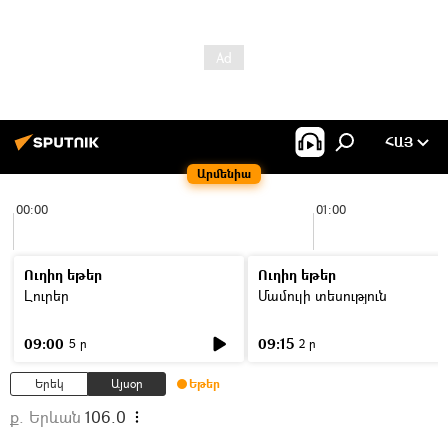
ՀԱՅ
Արմենիա
00:00
01:00
Ուղիղ եթեր
Ուղիղ եթեր
Լուրեր
Մամուլի տեսություն
09:00
09:15
5 ր
2 ր
Երեկ
Այսօր
Եթեր
ք. Երևան
106.0