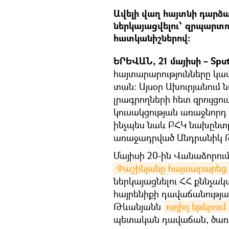
Ավելի վաղ հայտնի դարձավ
ներկայացվելու՝ զրպարտո
հատկանիշներով։
ԵՐԵՎԱՆ, 21 մայիսի – Spu
հայտարարությունները կ
տան։ Այսօր Ախուրյանու
լրագրողների հետ զրույց
կուսակցության առաջնորդ 
ինչպես նաև ԲՀԿ նախընտ
առաջադրված Անդրանիկ Թ
Մայիսի 20-ին Վանաձորո
Փաշինյանը հայտարարեց
ներկայացնելու ՀՀ քննչա
հայրենիքի դավաճանությա
Թևանյանն
ուղիղ եթերու
պետական դավաճան, ծառայ