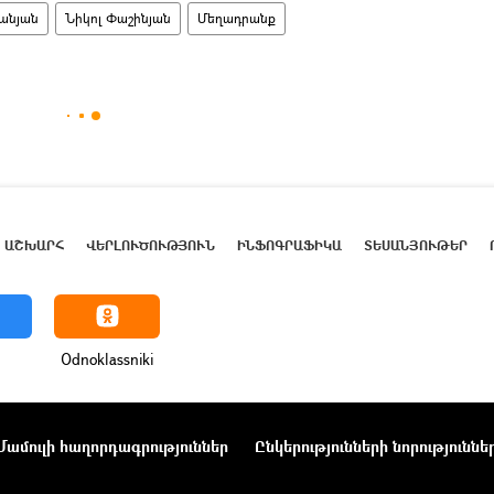
անյան
Նիկոլ Փաշինյան
Մեղադրանք
ԱՇԽԱՐՀ
ՎԵՐԼՈՒԾՈՒԹՅՈՒՆ
ԻՆՖՈԳՐԱՖԻԿԱ
ՏԵՍԱՆՅՈՒԹԵՐ
Odnoklassniki
Մամուլի հաղորդագրություններ
Ընկերությունների նորություննե