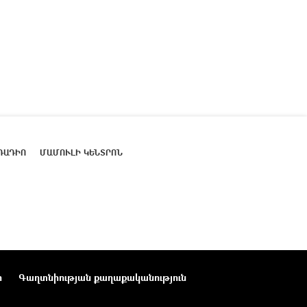
ՌԱԴԻՈ
ՄԱՄՈՒԼԻ ԿԵՆՏՐՈՆ
ր
Գաղտնիության քաղաքականություն