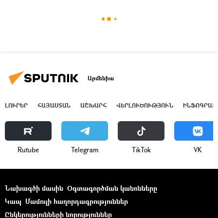
Արմենիա
ԼՈՒՐԵՐ
ՀԱՅԱՍՏԱՆ
ԱՇԽԱՐՀ
ՎԵՐԼՈՒԾՈՒԹՅՈՒՆ
ԻՆՖՈԳՐԱՖ
Rutube
Telegram
ТikТоk
VK
Նախագծի մասին
Օգտագործման կանոնները
Կապ
Մամուլի հաղորդագրություններ
Ընկերությունների նորություններ