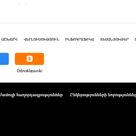
ԱՇԽԱՐՀ
ՎԵՐԼՈՒԾՈՒԹՅՈՒՆ
ԻՆՖՈԳՐԱՖԻԿԱ
ՏԵՍԱՆՅՈՒԹԵՐ
Odnoklassniki
Մամուլի հաղորդագրություններ
Ընկերությունների նորություննե