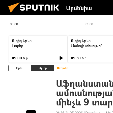
Արմենիա
00:00
01:00
Ուղիղ եթեր
Ուղիղ եթեր
Լուրեր
Մամուլի տեսություն
09:00
09:30
5 ր
5 ր
Երեկ
Այսօր
Եթեր
Աֆղանստանո
ամուսնությա
մինչև 9 տա
21:36 21.05.2026
(Թարմացված է: