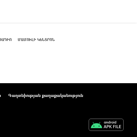
ՌԱԴԻՈ
ՄԱՄՈՒԼԻ ԿԵՆՏՐՈՆ
ր
Գաղտնիության քաղաքականություն