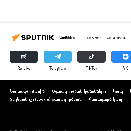
Արմենիա
ԼՈՒՐԵՐ
ՀԱՅԱՍՏԱՆ
Rutube
Telegram
ТikТоk
VK
Նախագծի մասին
Օգտագործման կանոնները
Կապ
Տեղեկանիշի (cookie) օգտագործման
Հետադարձ կապ