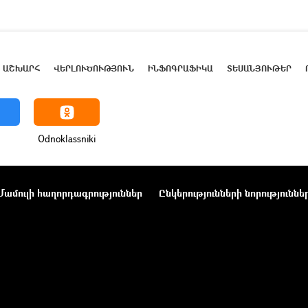
ԱՇԽԱՐՀ
ՎԵՐԼՈՒԾՈՒԹՅՈՒՆ
ԻՆՖՈԳՐԱՖԻԿԱ
ՏԵՍԱՆՅՈՒԹԵՐ
Odnoklassniki
Մամուլի հաղորդագրություններ
Ընկերությունների նորություննե