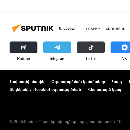
Արմենիա
ԼՈՒՐԵՐ
ՀԱՅԱՍՏԱՆ
Rutube
Telegram
ТikТоk
VK
Նախագծի մասին
Օգտագործման կանոնները
Կապ
Տեղեկանիշի (cookie) օգտագործման
Հետադարձ կապ
© 2026 Sputnik Բոլոր իրավունքները պաշտպանված են. 18+