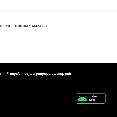
ՌԱԴԻՈ
ՄԱՄՈՒԼԻ ԿԵՆՏՐՈՆ
ր
Գաղտնիության քաղաքականություն