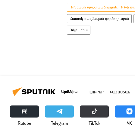
Դոնբասի պաշտպանություն. ՌԴ–ի ռազ
Հատուկ ռազմական գործողություն
Ուկրաինա
Արմենիա
ԼՈՒՐԵՐ
ՀԱՅԱՍՏԱՆ
Rutube
Telegram
ТikТоk
VK