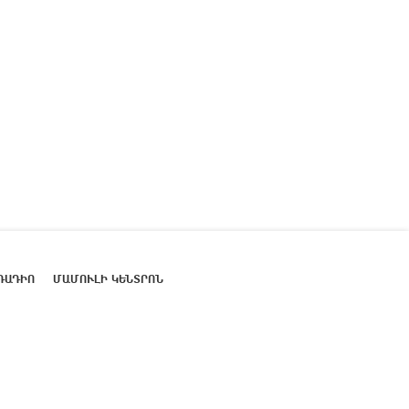
ՌԱԴԻՈ
ՄԱՄՈՒԼԻ ԿԵՆՏՐՈՆ