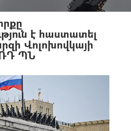
որքը
ւթյուն է հաստատել
րզի Վոլոխովկայի
 ՌԴ ՊՆ