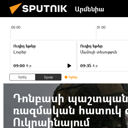
Արմենիա
00:00
01:00
Ուղիղ եթեր
Ուղիղ եթեր
Լուրեր
Մամուլի տեսություն
09:00
09:35
6 ր
4 ր
Երեկ
Այսօր
Եթեր
Դոնբասի պաշտպանո
ռազմական հատուկ գ
Ուկրաինայում