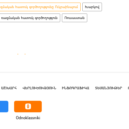
մական հատուկ գործողությունը Ուկրաինայում
Խարկով
ռազմական հատուկ գործողություն
Ռուսաստան
ԱՇԽԱՐՀ
ՎԵՐԼՈՒԾՈՒԹՅՈՒՆ
ԻՆՖՈԳՐԱՖԻԿԱ
ՏԵՍԱՆՅՈՒԹԵՐ
Odnoklassniki