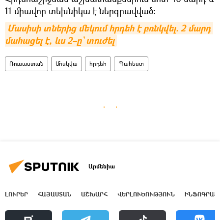
11 միավոր տեխնիկա է ներգրավված:
Մասիսի տներից մեկում հրդեհ է բռնկվել. 2 մարդ 
մահացել է, ևս 2–ը` տուժել
Ռուսաստան
Մոսկվա
հրդեհ
Պահեստ
Արմենիա
ԼՈՒՐԵՐ
ՀԱՅԱՍՏԱՆ
ԱՇԽԱՐՀ
ՎԵՐԼՈՒԾՈՒԹՅՈՒՆ
ԻՆՖՈԳՐԱՖ