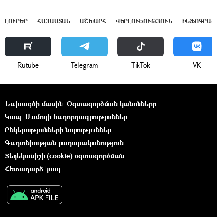
ԼՈՒՐԵՐ
ՀԱՅԱՍՏԱՆ
ԱՇԽԱՐՀ
ՎԵՐԼՈՒԾՈՒԹՅՈՒՆ
ԻՆՖՈԳՐԱՖ
Rutube
Telegram
ТikТоk
VK
Նախագծի մասին
Օգտագործման կանոնները
Կապ
Մամուլի հաղորդագրություններ
Ընկերությունների նորություններ
Գաղտնիության քաղաքականություն
Տեղեկանիշի (cookie) օգտագործման
Հետադարձ կապ