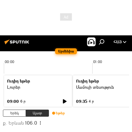
ՀԱՅ
Արմենիա
00:00
01:00
Ուղիղ եթեր
Ուղիղ եթեր
Լուրեր
Մամուլի տեսություն
09:00
09:35
6 ր
4 ր
Երեկ
Այսօր
Եթեր
ք. Երևան
106.0