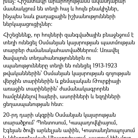
խաչ: Հիշատակի արարողությանն ավանդաբար
մասնակցում են տեղի հայ և հույն բնակիչներ,
ինչպես նաև քաղաքային իշխանությունների
ներկայացուցիչներ:
Հիշեցնենք, որ հույների զանգվածային բնաջնջում է
տեղի ունեցել Օսմանյան կայսրության պատմության
տարբեր ժամանակահատվածներում։ Առավել
ծավալուն տեղահանություններն ու
սպանությունները տեղի են ունեցել 1913-1923
թվականներին՝ Օսմանյան կայսրության գոյության
վերջին տարիներին և քեմալական Թուրքիայի
առաջին տարիներին՝ ժամանակագրորեն
համընկնելով հայերի, ասորիների և եզդիների
ցեղասպանության հետ։
20-րդ դարի սկզբին Օսմանյան կայսրության
տարածքում՝ Պոնտոսում, Կապադովկիայում,
Էգեյան ծովի արևելյան ափին, Կոստանդնուպոլսում
և կենտրոնական Անատոլիայում, ապրում էին մոտ