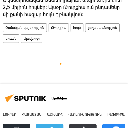
2,5 միլիոն հույներ։ Այսօր Թուրքիայում ընդամենը
մի քանի հազար հույն է բնակվում։
Օսմանյան կայսրություն
Թուրքիա
հույն
ցեղասպանություն
Երևան
Ալավերդի
Արմենիա
ԼՈՒՐԵՐ
ՀԱՅԱՍՏԱՆ
ԱՇԽԱՐՀ
ՎԵՐԼՈՒԾՈՒԹՅՈՒՆ
ԻՆՖՈԳՐԱՖ