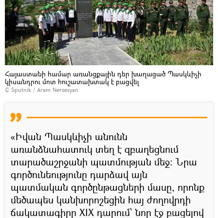
Հայաստանի համար առանցքային դեր խաղացած Պասկևիչի
կիսանդրու մոտ հուշատախտակ է բացվել
© Sputnik / Aram Nersesyan
«Իվան Պասկևիչի անունն
առանձնահատուկ տեղ է զբաղեցնում
տարածաշրջանի պատմության մեջ։ Նրա
գործունեությունը դարձավ այն
պատմական գործընթացների մասը, որոնք
մեծապես կանխորոշեցին հայ ժողովրդի
ճակատագիրը XIX դարում՝ նոր էջ բացելով