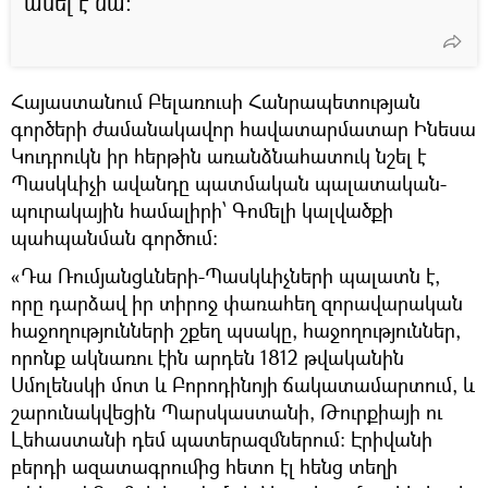
ասել է նա։
Հայաստանում Բելառուսի Հանրապետության
գործերի ժամանակավոր հավատարմատար Ինեսա
Կուդրուկն իր հերթին առանձնահատուկ նշել է
Պասկևիչի ավանդը պատմական պալատական-
պուրակային համալիրի՝ Գոմելի կալվածքի
պահպանման գործում։
«Դա Ռումյանցևների-Պասկևիչների պալատն է,
որը դարձավ իր տիրոջ փառահեղ զորավարական
հաջողությունների շքեղ պսակը, հաջողություններ,
որոնք ակնառու էին արդեն 1812 թվականին
Սմոլենսկի մոտ և Բորոդինոյի ճակատամարտում, և
շարունակվեցին Պարսկաստանի, Թուրքիայի ու
Լեհաստանի դեմ պատերազմներում։ Էրիվանի
բերդի ազատագրումից հետո էլ հենց տեղի