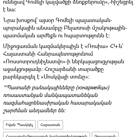
ունեցավ Գոմելի կալվածքի ձեռքբերումը»,-հիշեցրել
է նա։
Նրա խոսքով՝ այսօր Գոմելի պալատական-
պուրակային անսամբլը Բելառուսի մշակութային-
պատմական արժեքն ու հպարտությունն է։
Միջոցառման կազմակերպիչն է «Ռոսիա» ՀԿ-ն՝
Հայաստանի Հանրապետությունում
«Ռոսսոտրուդնիչեստվո»-ի ներկայացուցչության
աջակցությամբ։ Հուշարձանի տարածքը
բարեկարգել է «Մոսկվայի տունը»։
*Պատանի բանակայինները (юнармейцы)
ռուսաստանյան մանկապատանեկան
ռազմահայրենասիրական հասարակական
շարժման անդամներ են։
Իվան Պասկևիչ
Հայաստան
Հայաստան-Ռուսաստան համագործակցություն
Ռուսաստան