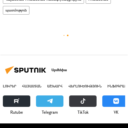
պատմություն
Արմենիա
ԼՈՒՐԵՐ
ՀԱՅԱՍՏԱՆ
ԱՇԽԱՐՀ
ՎԵՐԼՈՒԾՈՒԹՅՈՒՆ
ԻՆՖՈԳՐԱՖ
Rutube
Telegram
ТikТоk
VK