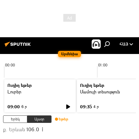
ՀԱՅ
Արմենիա
00:00
01:00
Ուղիղ եթեր
Ուղիղ եթեր
Լուրեր
Մամուլի տեսություն
09:00
09:35
6 ր
4 ր
Երեկ
Այսօր
Եթեր
ք. Երևան
106.0