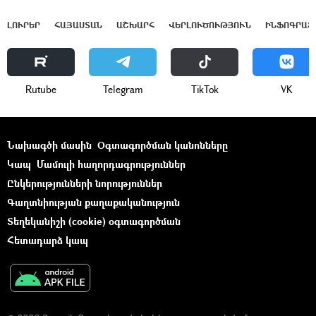
ԼՈՒՐԵՐ
ՀԱՅԱՍՏԱՆ
ԱՇԽԱՐՀ
ՎԵՐԼՈՒԾՈՒԹՅՈՒՆ
ԻՆՖՈԳՐԱՖ
Rutube
Telegram
ТikТоk
VK
Նախագծի մասին
Օգտագործման կանոնները
Կապ
Մամուլի հաղորդագրություններ
Ընկերությունների նորություններ
Գաղտնիության քաղաքականություն
Տեղեկանիշի (cookie) օգտագործման
Հետադարձ կապ