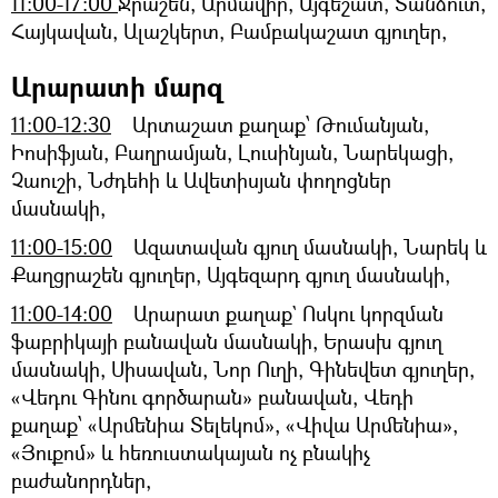
11:00-17:00
Ջրաշեն, Արմավիր, Այգեշատ, Տանձուտ,
Հայկավան, Ալաշկերտ, Բամբակաշատ գյուղեր,
Արարատի մարզ
11:00-12:30
Արտաշատ քաղաք՝ Թումանյան,
Իոսիֆյան, Բաղրամյան, Լուսինյան, Նարեկացի,
Չաուշի, Նժդեհի և Ավետիսյան փողոցներ
մասնակի,
11:00-15:00
Ազատավան գյուղ մասնակի, Նարեկ և
Քաղցրաշեն գյուղեր, Այգեզարդ գյուղ մասնակի,
11:00-14:00
Արարատ քաղաք` Ոսկու կորզման
ֆաբրիկայի բանավան մասնակի, Երասխ գյուղ
մասնակի, Սիսավան, Նոր Ուղի, Գինեվետ գյուղեր,
«Վեդու Գինու գործարան» բանավան, Վեդի
քաղաք՝ «Արմենիա Տելեկոմ», «Վիվա Արմենիա»,
«Յուքոմ» և հեռուստակայան ոչ բնակիչ
բաժանորդներ,