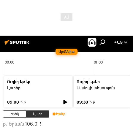
ՀԱՅ
Արմենիա
00:00
01:00
Ուղիղ եթեր
Ուղիղ եթեր
Լուրեր
Մամուլի տեսություն
09:00
09:30
5 ր
5 ր
Երեկ
Այսօր
Եթեր
ք. Երևան
106.0