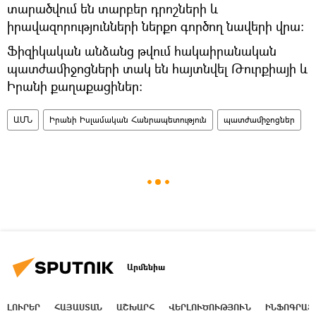
տարածվում են տարբեր դրոշների և
իրավազորությունների ներքո գործող նավերի վրա:
Ֆիզիկական անձանց թվում հակաիրանական
պատժամիջոցների տակ են հայտնվել Թուրքիայի և
Իրանի քաղաքացիներ։
ԱՄՆ
Իրանի Իսլամական Հանրապետություն
պատժամիջոցներ
Արմենիա
ԼՈՒՐԵՐ
ՀԱՅԱՍՏԱՆ
ԱՇԽԱՐՀ
ՎԵՐԼՈՒԾՈՒԹՅՈՒՆ
ԻՆՖՈԳՐԱՖ