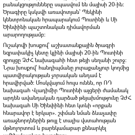
բանակցությունները սպասվում են մայիսի 20-ին։
Ծրագիրը կսկսվի առավոտյան՝ Պեկինի
կենտրոնական հրապարակում Պուտինի և Սի
Ծինփինի պաշտոնական դիմավորման
արարողությամբ։
Ուշակովի խոսքով՝ աշխատանքային ծրագրի
եզրափակիչ կետը կլինի մայիսի 20-ին Պուտինի
զրույցը ՉԺՀ նախագահի հետ թեյի սեղանի շուրջ։
Նրա խոսքով՝ հանդիպմանը յուրաքանչյուր կողմից
պատվիրակության չորսական անդամ է
հրավիրված։ Մոսկվայում հույս ունեն, որ ՌԴ
նախագահ Վլադիմիր Պուտինի այցերի ժամանակ
արդեն ավանդական դարձած թեյախմությունը ՉԺՀ
նախագահ Սի Ծինփինի հետ կտևի «որքան
հնարավոր է երկար». շփման նման ձևաչափը
առաջնորդներին թույլ է տալիս վստահության
մթնոլորտում և բարեկամաբար քննարկել