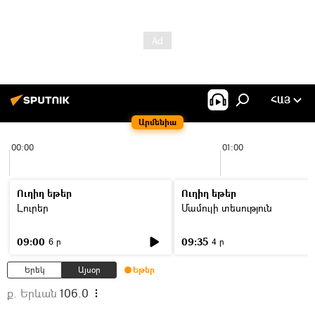
ՀԱՅ
Արմենիա
00:00
01:00
Ուղիղ եթեր
Ուղիղ եթեր
Լուրեր
Մամուլի տեսություն
09:00
09:35
6 ր
4 ր
Երեկ
Այսօր
Եթեր
ք. Երևան
106.0