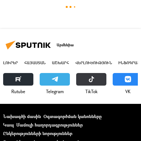
Արմենիա
ԼՈՒՐԵՐ
ՀԱՅԱՍՏԱՆ
ԱՇԽԱՐՀ
ՎԵՐԼՈՒԾՈՒԹՅՈՒՆ
ԻՆՖՈԳՐԱՖ
Rutube
Telegram
ТikТоk
VK
Նախագծի մասին
Օգտագործման կանոնները
Կապ
Մամուլի հաղորդագրություններ
Ընկերությունների նորություններ