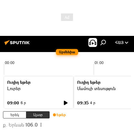
ՀԱՅ
Արմենիա
00:00
01:00
Ուղիղ եթեր
Ուղիղ եթեր
Լուրեր
Մամուլի տեսություն
09:00
09:35
6 ր
4 ր
Երեկ
Այսօր
Եթեր
ք. Երևան
106.0