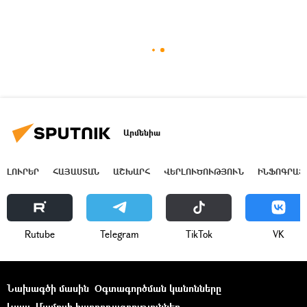
Արմենիա
ԼՈՒՐԵՐ
ՀԱՅԱՍՏԱՆ
ԱՇԽԱՐՀ
ՎԵՐԼՈՒԾՈՒԹՅՈՒՆ
ԻՆՖՈԳՐԱՖ
Rutube
Telegram
ТikТоk
VK
Նախագծի մասին
Օգտագործման կանոնները
Կապ
Մամուլի հաղորդագրություններ