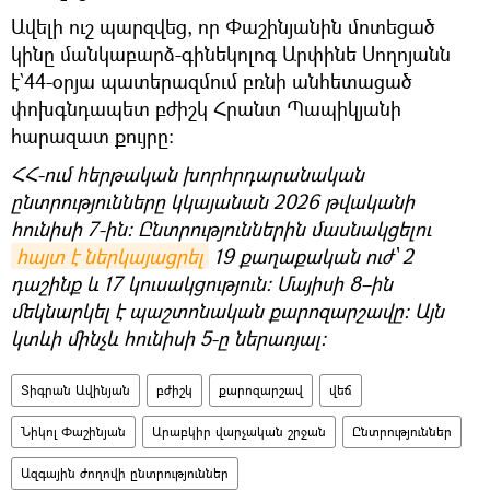
Ավելի ուշ պարզվեց, որ Փաշինյանին մոտեցած
կինը մանկաբարձ-գինեկոլոգ Արփինե Սողոյանն
է`44-օրյա պատերազմում բռնի անհետացած
փոխգնդապետ բժիշկ Հրանտ Պապիկյանի
հարազատ քույրը:
ՀՀ-ում հերթական խորհրդարանական
ընտրությունները կկայանան 2026 թվականի
հունիսի 7-ին։ Ընտրություններին մասնակցելու
հայտ է ներկայացրել
19 քաղաքական ուժ՝ 2
դաշինք և 17 կուսակցություն։ Մայիսի 8–ին
մեկնարկել է պաշտոնական քարոզարշավը։ Այն
կտևի մինչև հունիսի 5-ը ներառյալ։
Տիգրան Ավինյան
բժիշկ
քարոզարշավ
վեճ
Նիկոլ Փաշինյան
Արաբկիր վարչական շրջան
Ընտրություններ
Ազգային ժողովի ընտրություններ